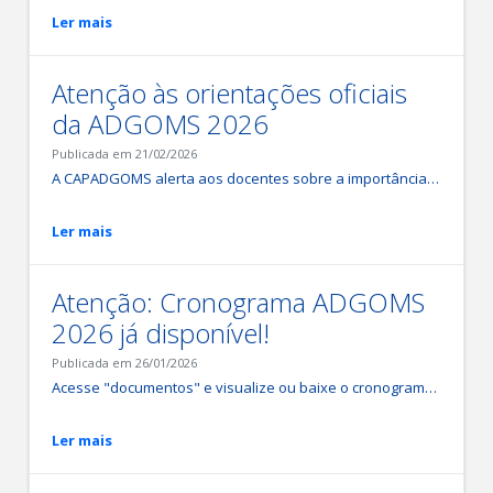
Ler mais
Atenção às orientações oficiais
da ADGOMS 2026
Publicada em 21/02/2026
A CAPADGOMS alerta aos docentes sobre a importância de atenção no preenchimento dos Relatórios de Atividades Docentes (RADs). As orientações oficiais da ADGOMS 2026 estão disponíveis no sistema RAD-UPE para leitura (https://avaliacaodocente.upe.br/). Na Avaliação de Desempenho 2026 deverão ser informadas exclusivamente as atividades desenvolvidas relativas ao vínculo docente da UPE nas dimensões Ensino, Pesquisa, Extensão e/ou Gestão no ano de 2025 e, para fins de registro dos Qualis das revistas, utilizar a classificação oficial vigente da Capes no quadriênio 2021–2024.
Ler mais
Atenção: Cronograma ADGOMS
2026 já disponível!
Publicada em 26/01/2026
Acesse "documentos" e visualize ou baixe o cronograma da Avaliação docente de 2026.
Ler mais