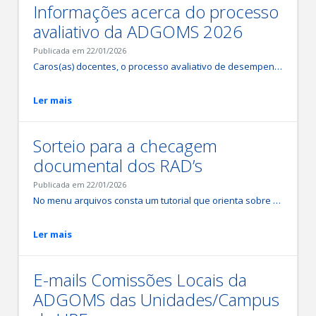
Informações acerca do processo
avaliativo da ADGOMS 2026
Publicada em 22/01/2026
Caros(as) docentes, o processo avaliativo de desempenho docente (ADGOMS) constitui um procedimento estruturado e contínuo, composto por três etapas definidas pelo Governo do Estado de Pernambuco: a Autoavaliação, a Avaliação da Chefia e o Relatório de Atividades Docentes (RAD). Os indicadores e resultados gerados permitem converter o trabalho docente em informações mensuráveis, orientadas para o desenvolvimento profissional, a melhoria da qualidade dos serviços e o alinhamento de expectativas, ações e políticas institucionais aos objetivos governamentais e da UPE. No menu “Arquivos” e “Perguntas Frequentes”, encontram-se documentos, orientações e informações referentes à ADGOMS vigente, incluindo cronograma, instruções sobre o processo, contatos das Comissões Locais e demais conteúdos pertinentes.
Ler mais
Sorteio para a checagem
documental dos RAD’s
Publicada em 22/01/2026
No menu arquivos consta um tutorial que orienta sobre o processo de sorteio para a checagem documental dos RAD’s, o qual está embasado pela Resolução CONSUN nº 061/2022 de 25/11/2022 que dispõe sobre a atualização das normas de validação assinaladas no RAD.
Ler mais
E-mails Comissões Locais da
ADGOMS das Unidades/Campus