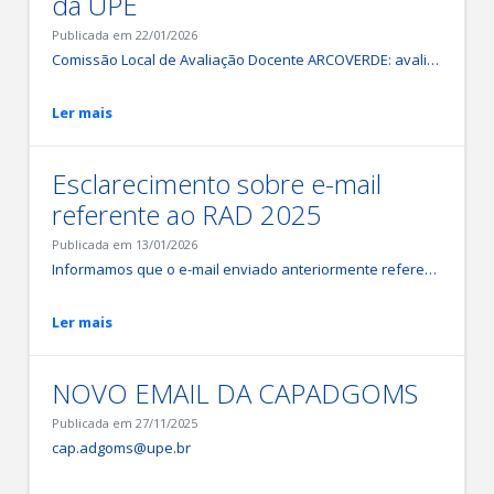
da UPE
Publicada em 22/01/2026
Comissão Local de Avaliação Docente ARCOVERDE: avaliacaodocente.arcoverde@upe.br Comissão Local de Avaliação Docente CARUARU: avaliacaodocente.caruaru@upe.br Comissão Local de Avaliação Docente ESEF: avaliacaodocente.esef@upe.br Comissão Local de Avaliação Docente FCAP: avaliacaodocente.fcap@upe.br Comissão Local de Avaliação Docente FCM: avaliacaodocente.fcm@upe.br Comissão Local de Avaliação Docente FENSG: avaliacaodocente.fensg@upe.br Comissão Local de Avaliação Docente FOP: avaliacaodocente.fop@upe.br Comissão Local de Avaliação Docente GARANHUNS: avaliacaodocente.garanhuns@upe.br Comissão Local de Avaliação Docente ICB: avaliacaodocente.icb@upe.br Comissão Local de Avaliação Docente MATA NORTE: avaliacaodocente.matanorte@upe.br Comissão Local de Avaliação Docente MATA SUL: avaliacaodocente.matasul@upe.br Comissão Local de Avaliação Docente PETROLINA: avaliacaodocente.petrolina@upe.br Comissão Local de Avaliação Docente POLI: avaliacaodocente.poli@upe.br Comissão Local de Avaliação Docente SALGUEIRO: avaliacaodocente.salgueiro@upe.br Comissão Local de Avaliação Docente SERRA TALHADA: avaliacaodocente.serratalhada@upe.br
Ler mais
Esclarecimento sobre e-mail
referente ao RAD 2025
Publicada em 13/01/2026
Informamos que o e-mail enviado anteriormente referente ao RAD 2025 foi disparado por engano. O sistema responsável pelo RAD encontra-se atualmente em fase de testes e carregamento de dados para o RAD 2026, e o envio ocorreu de forma não intencional durante esse processo. Portanto, o conteúdo do e-mail deve ser desconsiderado. Ressaltamos que, quando o sistema estiver devidamente validado e disponível para uso oficial, um novo comunicado será encaminhado com todas as orientações corretas e prazos aplicáveis. Pedimos desculpas por qualquer transtorno causado e agradecemos pela compreensão. Atenciosamente,
Ler mais
NOVO EMAIL DA CAPADGOMS
Publicada em 27/11/2025
cap.adgoms@upe.br