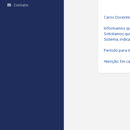
Contato
Caros Docentes
Informamos que
Solicitamos qu
Sistema, indic
Período para in
Atenção: Em ca